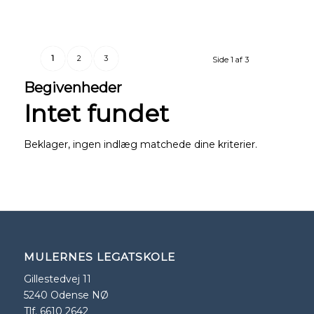
1
2
3
Side 1 af 3
Begivenheder
Intet fundet
Beklager, ingen indlæg matchede dine kriterier.
MULERNES LEGATSKOLE
Gillestedvej 11
5240 Odense NØ
Tlf. 6610 2642