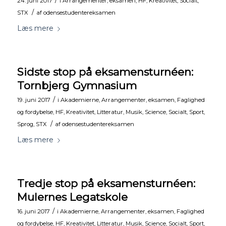
/
24. juni 2017
i
Arrangementer
,
eksamen
,
HF
,
Kreativitet
,
Socialt
,
/
STX
af
odensestudentereksamen
Læs mere
Sidste stop på eksamensturnéen:
Tornbjerg Gymnasium
/
19. juni 2017
i
Akademierne
,
Arrangementer
,
eksamen
,
Faglighed
og fordybelse
,
HF
,
Kreativitet
,
Litteratur
,
Musik
,
Science
,
Socialt
,
Sport
,
/
Sprog
,
STX
af
odensestudentereksamen
Læs mere
Tredje stop på eksamensturnéen:
Mulernes Legatskole
/
16. juni 2017
i
Akademierne
,
Arrangementer
,
eksamen
,
Faglighed
og fordybelse
,
HF
,
Kreativitet
,
Litteratur
,
Musik
,
Science
,
Socialt
,
Sport
,