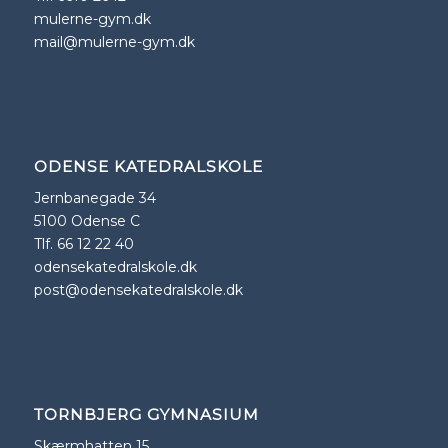
mulerne-gym.dk
mail@mulerne-gym.dk
ODENSE KATEDRALSKOLE
Jernbanegade 34
5100 Odense C
Tlf. 66 12 22 40
odensekatedralskole.dk
post@odensekatedralskole.dk
TORNBJERG GYMNASIUM
Skærmhatten 15