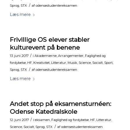
/
Sprog
,
STX
af
odensestudentereksamen
Læs mere
Frivillige OS elever stabler
kulturevent på benene
/
13. juni 2017
i
Akademierne
,
Arrangementer
,
Faglighed og
fordybelse
,
HF
,
Kreativitet
,
Litteratur
,
Musik
,
Science
,
Socialt
,
Sport
,
/
Sprog
,
STX
af
odensestudentereksamen
Læs mere
Andet stop på eksamensturnéen:
Odense Katedralskole
/
12. juni 2017
i
eksamen
,
Faglighed og fordybelse
,
HF
,
Litteratur
,
/
Science
,
Socialt
,
Sprog
,
STX
af
odensestudentereksamen