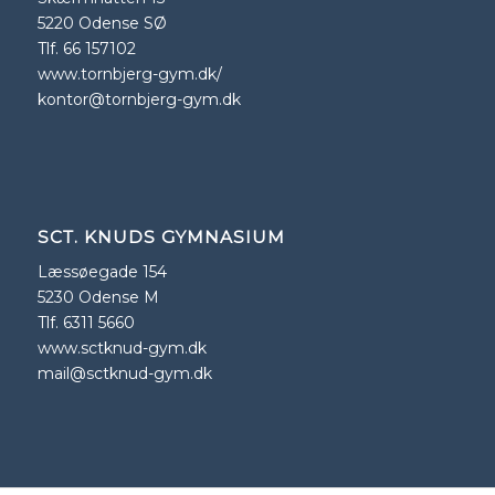
5220 Odense SØ
Tlf. 66 157102
www.tornbjerg-gym.dk/
kontor@tornbjerg-gym.dk
SCT. KNUDS GYMNASIUM
Læssøegade 154
5230 Odense M
Tlf. 6311 5660
www.sctknud-gym.dk
mail@sctknud-gym.dk