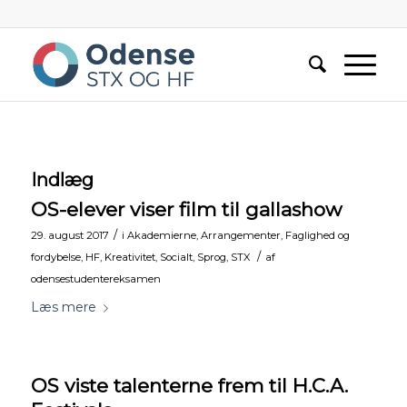
Indlæg
OS-elever viser film til gallashow
/
29. august 2017
i
Akademierne
,
Arrangementer
,
Faglighed og
/
fordybelse
,
HF
,
Kreativitet
,
Socialt
,
Sprog
,
STX
af
odensestudentereksamen
Læs mere
OS viste talenterne frem til H.C.A.