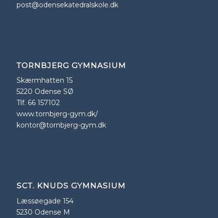
post@odensekatedralskole.dk
TORNBJERG GYMNASIUM
Skærmhatten 15
5220 Odense SØ
Tlf. 66 157102
www.tornbjerg-gym.dk/
kontor@tornbjerg-gym.dk
SCT. KNUDS GYMNASIUM
Læssøegade 154
5230 Odense M