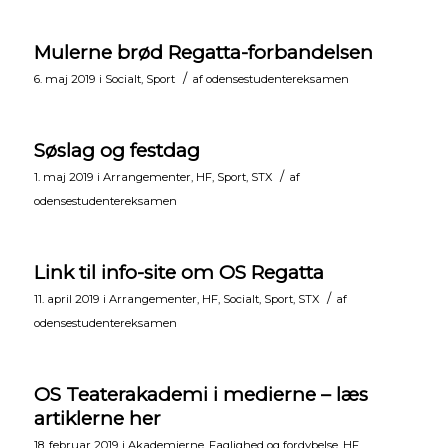
Mulerne brød Regatta-forbandelsen
/
6. maj 2019
i
Socialt
,
Sport
af
odensestudentereksamen
Søslag og festdag
/
1. maj 2019
i
Arrangementer
,
HF
,
Sport
,
STX
af
odensestudentereksamen
Link til info-site om OS Regatta
/
11. april 2019
i
Arrangementer
,
HF
,
Socialt
,
Sport
,
STX
af
odensestudentereksamen
OS Teaterakademi i medierne – læs
artiklerne her
18. februar 2019
i
Akademierne
,
Faglighed og fordybelse
,
HF
,