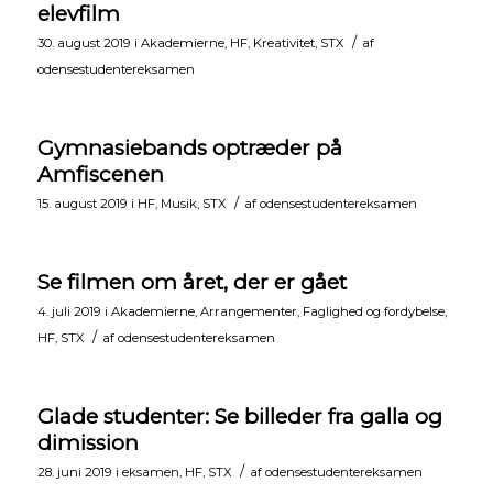
elevfilm
/
30. august 2019
i
Akademierne
,
HF
,
Kreativitet
,
STX
af
odensestudentereksamen
Gymnasiebands optræder på
Amfiscenen
/
15. august 2019
i
HF
,
Musik
,
STX
af
odensestudentereksamen
Se filmen om året, der er gået
4. juli 2019
i
Akademierne
,
Arrangementer
,
Faglighed og fordybelse
,
/
HF
,
STX
af
odensestudentereksamen
Glade studenter: Se billeder fra galla og
dimission
/
28. juni 2019
i
eksamen
,
HF
,
STX
af
odensestudentereksamen