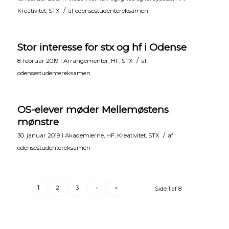
/
Kreativitet
,
STX
af
odensestudentereksamen
Stor interesse for stx og hf i Odense
/
8. februar 2019
i
Arrangementer
,
HF
,
STX
af
odensestudentereksamen
OS-elever møder Mellemøstens
mønstre
/
30. januar 2019
i
Akademierne
,
HF
,
Kreativitet
,
STX
af
odensestudentereksamen
1
2
3
›
»
Side 1 af 8