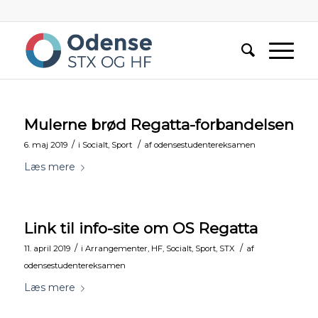
Mulerne brød Regatta-forbandelsen
/
/
6. maj 2019
i
Socialt
,
Sport
af
odensestudentereksamen
Læs mere
Link til info-site om OS Regatta
/
/
11. april 2019
i
Arrangementer
,
HF
,
Socialt
,
Sport
,
STX
af
odensestudentereksamen
Læs mere