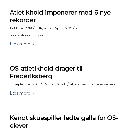
Atletikhold imponerer med 6 nye
rekorder
/
/
1. oktober 2018
i
HF
,
Socialt
,
Sport
,
STX
af
odensestudentereksamen
Læs mere
OS-atletikhold drager til
Frederiksberg
/
/
25. september 2018
i
Socialt
,
Sport
af
odensestudentereksamen
Læs mere
Kendt skuespiller ledte galla for OS-
elever