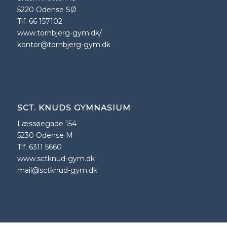
5220 Odense SØ
Tlf. 66 157102
www.tornbjerg-gym.dk/
kontor@tornbjerg-gym.dk
SCT. KNUDS GYMNASIUM
Læssøegade 154
5230 Odense M
Tlf. 6311 5660
www.sctknud-gym.dk
mail@sctknud-gym.dk