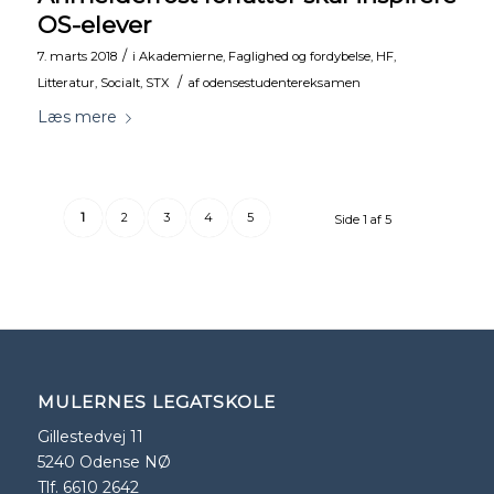
OS-elever
/
7. marts 2018
i
Akademierne
,
Faglighed og fordybelse
,
HF
,
/
Litteratur
,
Socialt
,
STX
af
odensestudentereksamen
Læs mere
1
2
3
4
5
Side 1 af 5
MULERNES LEGATSKOLE
Gillestedvej 11
5240 Odense NØ
Tlf. 6610 2642