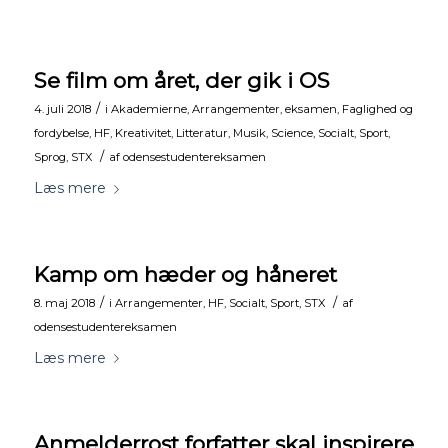
Se film om året, der gik i OS
/
4. juli 2018
i
Akademierne
,
Arrangementer
,
eksamen
,
Faglighed og
fordybelse
,
HF
,
Kreativitet
,
Litteratur
,
Musik
,
Science
,
Socialt
,
Sport
,
/
Sprog
,
STX
af
odensestudentereksamen
Læs mere
Kamp om hæder og håneret
/
/
8. maj 2018
i
Arrangementer
,
HF
,
Socialt
,
Sport
,
STX
af
odensestudentereksamen
Læs mere
Anmelderrost forfatter skal inspirere