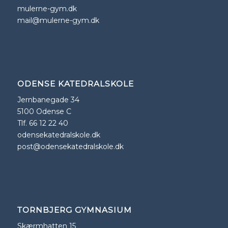
mulerne-gym.dk
mail@mulerne-gym.dk
ODENSE KATEDRALSKOLE
Jernbanegade 34
5100 Odense C
Tlf. 66 12 22 40
odensekatedralskole.dk
post@odensekatedralskole.dk
TORNBJERG GYMNASIUM
Skærmhatten 15