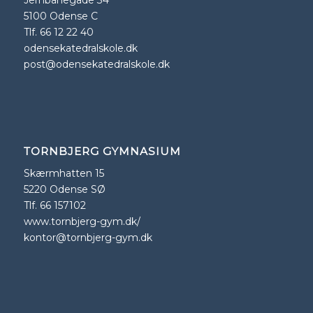
Jernbanegade 34
5100 Odense C
Tlf. 66 12 22 40
odensekatedralskole.dk
post@odensekatedralskole.dk
TORNBJERG GYMNASIUM
Skærmhatten 15
5220 Odense SØ
Tlf. 66 157102
www.tornbjerg-gym.dk/
kontor@tornbjerg-gym.dk