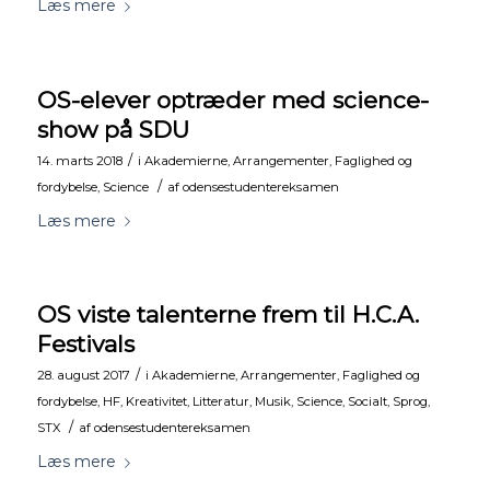
Læs mere
OS-elever optræder med science-
show på SDU
/
14. marts 2018
i
Akademierne
,
Arrangementer
,
Faglighed og
/
fordybelse
,
Science
af
odensestudentereksamen
Læs mere
OS viste talenterne frem til H.C.A.
Festivals
/
28. august 2017
i
Akademierne
,
Arrangementer
,
Faglighed og
fordybelse
,
HF
,
Kreativitet
,
Litteratur
,
Musik
,
Science
,
Socialt
,
Sprog
,
/
STX
af
odensestudentereksamen
Læs mere