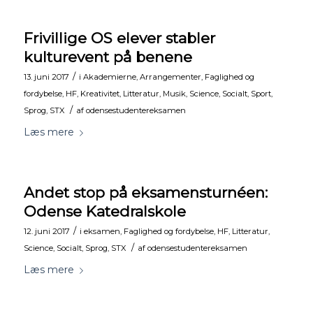
Frivillige OS elever stabler
kulturevent på benene
/
13. juni 2017
i
Akademierne
,
Arrangementer
,
Faglighed og
fordybelse
,
HF
,
Kreativitet
,
Litteratur
,
Musik
,
Science
,
Socialt
,
Sport
,
/
Sprog
,
STX
af
odensestudentereksamen
Læs mere
Andet stop på eksamensturnéen:
Odense Katedralskole
/
12. juni 2017
i
eksamen
,
Faglighed og fordybelse
,
HF
,
Litteratur
,
/
Science
,
Socialt
,
Sprog
,
STX
af
odensestudentereksamen
Læs mere