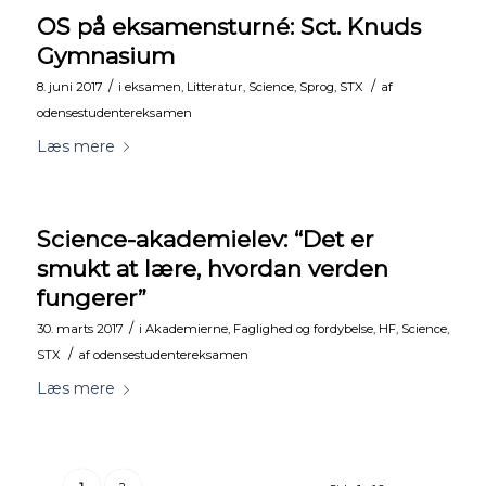
OS på eksamensturné: Sct. Knuds
Gymnasium
/
/
8. juni 2017
i
eksamen
,
Litteratur
,
Science
,
Sprog
,
STX
af
odensestudentereksamen
Læs mere
Science-akademielev: “Det er
smukt at lære, hvordan verden
fungerer”
/
30. marts 2017
i
Akademierne
,
Faglighed og fordybelse
,
HF
,
Science
,
/
STX
af
odensestudentereksamen
Læs mere