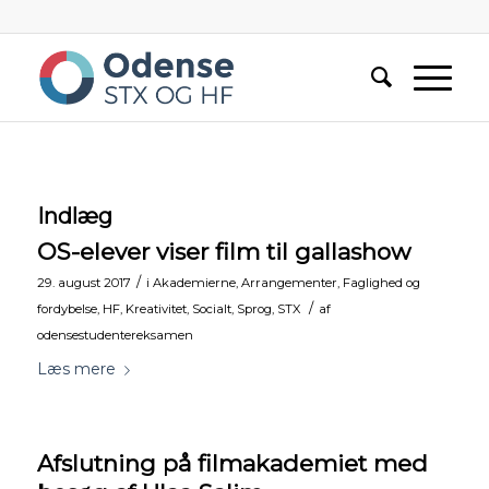
Indlæg
OS-elever viser film til gallashow
/
29. august 2017
i
Akademierne
,
Arrangementer
,
Faglighed og
/
fordybelse
,
HF
,
Kreativitet
,
Socialt
,
Sprog
,
STX
af
odensestudentereksamen
Læs mere
Afslutning på filmakademiet med