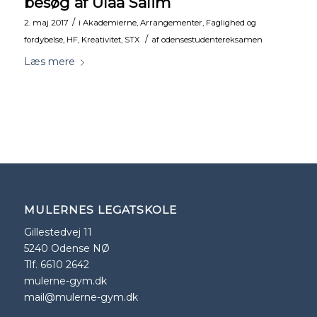
besøg af Ulaa Salim
/
2. maj 2017
i
Akademierne
,
Arrangementer
,
Faglighed og
/
fordybelse
,
HF
,
Kreativitet
,
STX
af
odensestudentereksamen
Læs mere
MULERNES LEGATSKOLE
Gillestedvej 11
5240 Odense NØ
Tlf. 6610 2642
mulerne-gym.dk
mail@mulerne-gym.dk