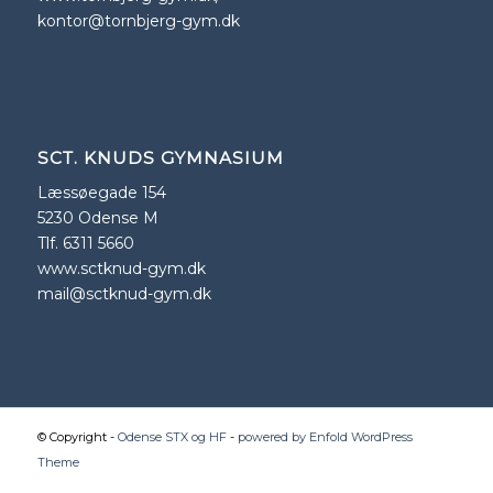
kontor@tornbjerg-gym.dk
SCT. KNUDS GYMNASIUM
Læssøegade 154
5230 Odense M
Tlf. 6311 5660
www.sctknud-gym.dk
mail@sctknud-gym.dk
© Copyright -
Odense STX og HF
-
powered by Enfold WordPress
Theme