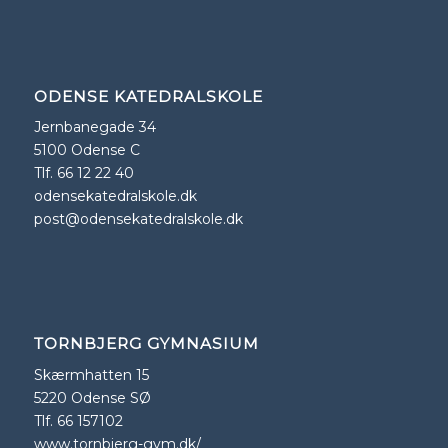
ODENSE KATEDRALSKOLE
Jernbanegade 34
5100 Odense C
Tlf. 66 12 22 40
odensekatedralskole.dk
post@odensekatedralskole.dk
TORNBJERG GYMNASIUM
Skærmhatten 15
5220 Odense SØ
Tlf. 66 157102
www.tornbjerg-gym.dk/