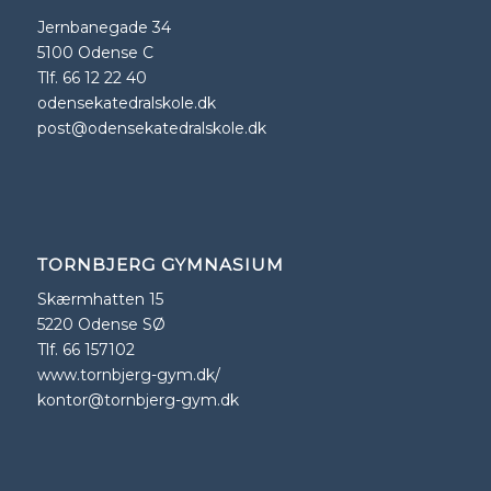
Jernbanegade 34
5100 Odense C
Tlf. 66 12 22 40
odensekatedralskole.dk
post@odensekatedralskole.dk
TORNBJERG GYMNASIUM
Skærmhatten 15
5220 Odense SØ
Tlf. 66 157102
www.tornbjerg-gym.dk/
kontor@tornbjerg-gym.dk