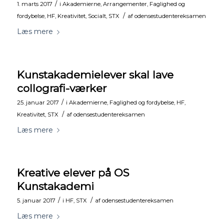
/
1. marts 2017
i
Akademierne
,
Arrangementer
,
Faglighed og
/
fordybelse
,
HF
,
Kreativitet
,
Socialt
,
STX
af
odensestudentereksamen
Læs mere
Kunstakademielever skal lave
collografi-værker
/
25. januar 2017
i
Akademierne
,
Faglighed og fordybelse
,
HF
,
/
Kreativitet
,
STX
af
odensestudentereksamen
Læs mere
Kreative elever på OS
Kunstakademi
/
/
5. januar 2017
i
HF
,
STX
af
odensestudentereksamen
Læs mere