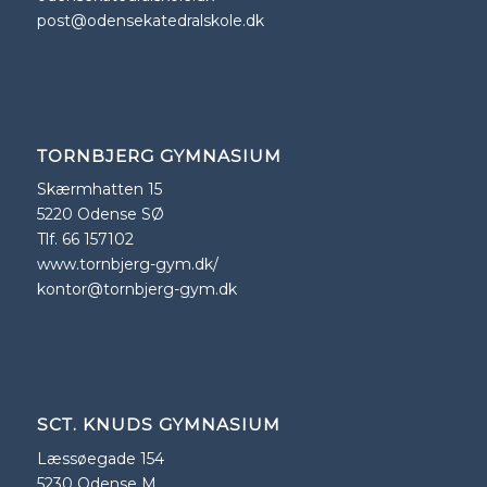
post@odensekatedralskole.dk
TORNBJERG GYMNASIUM
Skærmhatten 15
5220 Odense SØ
Tlf. 66 157102
www.tornbjerg-gym.dk/
kontor@tornbjerg-gym.dk
SCT. KNUDS GYMNASIUM
Læssøegade 154
5230 Odense M