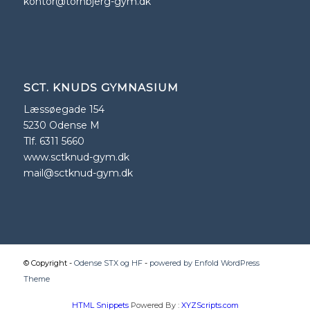
kontor@tornbjerg-gym.dk
SCT. KNUDS GYMNASIUM
Læssøegade 154
5230 Odense M
Tlf. 6311 5660
www.sctknud-gym.dk
mail@sctknud-gym.dk
© Copyright -
Odense STX og HF
-
powered by Enfold WordPress
Theme
HTML Snippets
Powered By :
XYZScripts.com