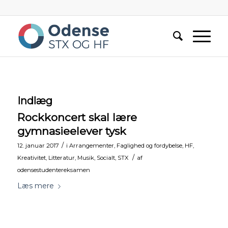
Indlæg
Rockkoncert skal lære
gymnasieelever tysk
/
12. januar 2017
i
Arrangementer
,
Faglighed og fordybelse
,
HF
,
/
Kreativitet
,
Litteratur
,
Musik
,
Socialt
,
STX
af
odensestudentereksamen
Læs mere