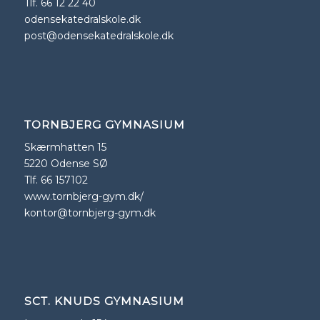
Tlf. 66 12 22 40
odensekatedralskole.dk
post@odensekatedralskole.dk
TORNBJERG GYMNASIUM
Skærmhatten 15
5220 Odense SØ
Tlf. 66 157102
www.tornbjerg-gym.dk/
kontor@tornbjerg-gym.dk
SCT. KNUDS GYMNASIUM