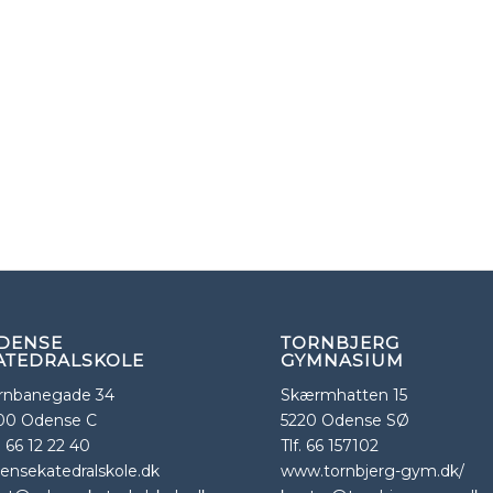
DENSE
TORNBJERG
ATEDRALSKOLE
GYMNASIUM
rnbanegade 34
Skærmhatten 15
00 Odense C
5220 Odense SØ
f. 66 12 22 40
Tlf. 66 157102
ensekatedralskole.dk
www.tornbjerg-gym.dk/