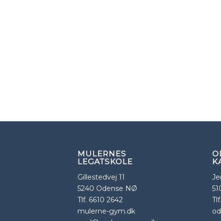
MULERNES
O
LEGATSKOLE
K
Gillestedvej 11
Je
5240 Odense NØ
51
Tlf. 6610 2642
Tl
mulerne-gym.dk
od