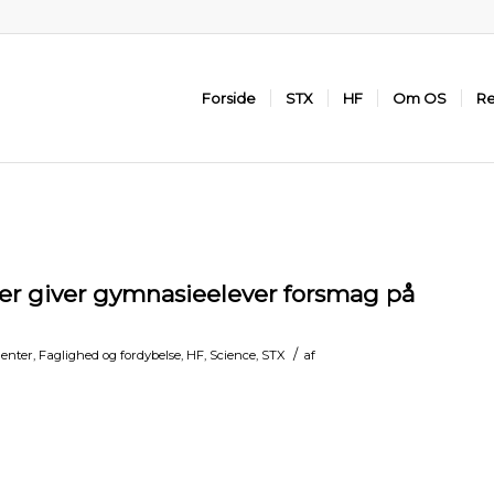
Forside
STX
HF
Om OS
Re
er giver gymnasieelever forsmag på
/
enter
,
Faglighed og fordybelse
,
HF
,
Science
,
STX
af