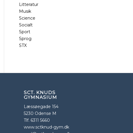
Litteratur
Musik
Science
Socialt
Sport
Sprog
STX
SCT. KNUDS
GYMNASIUM
Læssøegade 154
5230 Odense M
Tlf. 6311 5660
www.sctknud-gym.dk