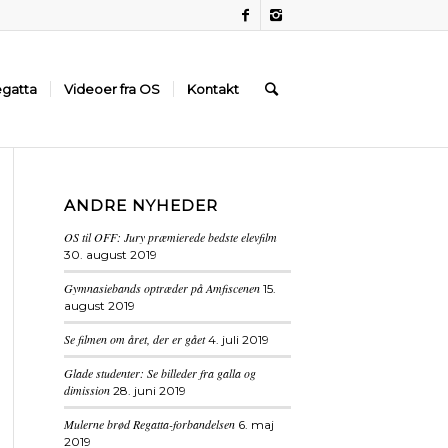
gatta
Videoer fra OS
Kontakt
ANDRE NYHEDER
OS til OFF: Jury præmierede bedste elevfilm
30. august 2019
Gymnasiebands optræder på Amfiscenen
15.
august 2019
Se filmen om året, der er gået
4. juli 2019
Glade studenter: Se billeder fra galla og
dimission
28. juni 2019
Mulerne brød Regatta-forbandelsen
6. maj
2019