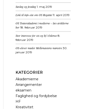
Søslag og festdag
1. maj 2019
Link til info-site om OS Regatta
11. april 2019
OS Teaterakademi i medierne – læs artiklerne
her
18. februar 2019
Stor interesse for stx og hf i Odense
8.
februar 2019
OS-elever møder Mellemøstens mønstre
30.
januar 2019
KATEGORIER
Akademierne
Arrangementer
eksamen
Faglighed og fordybelse
HF
Kreativitet