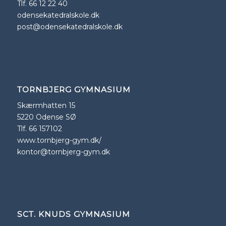
Tlf. 66 12 22 40
odensekatedralskole.dk
post@odensekatedralskole.dk
TORNBJERG GYMNASIUM
Skærmhatten 15
5220 Odense SØ
Tlf. 66 157102
www.tornbjerg-gym.dk/
kontor@tornbjerg-gym.dk
SCT. KNUDS GYMNASIUM