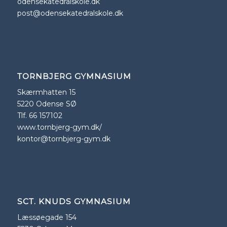
odensekatedralskole.dk
post@odensekatedralskole.dk
TORNBJERG GYMNASIUM
Skærmhatten 15
5220 Odense SØ
Tlf. 66 157102
www.tornbjerg-gym.dk/
kontor@tornbjerg-gym.dk
SCT. KNUDS GYMNASIUM
Læssøegade 154