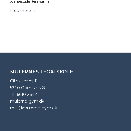
odensestudentereksamen
Læs mere
MULERNES LEGATSKOLE
Gillestedvej 11
5240 Odense NØ
Tlf. 6610 2642
mulerne-gym.dk
mail@mulerne-gym.dk