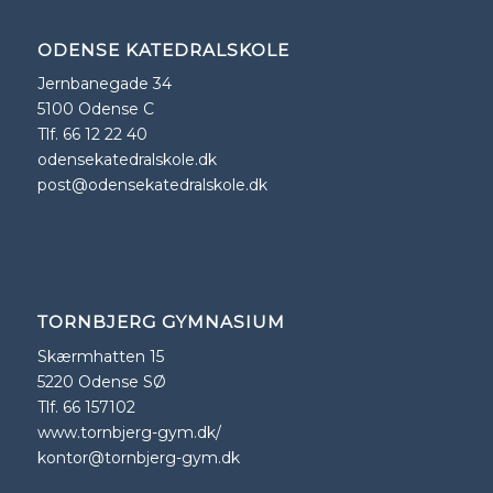
ODENSE KATEDRALSKOLE
Jernbanegade 34
5100 Odense C
Tlf. 66 12 22 40
odensekatedralskole.dk
post@odensekatedralskole.dk
TORNBJERG GYMNASIUM
Skærmhatten 15
5220 Odense SØ
Tlf. 66 157102
www.tornbjerg-gym.dk/
kontor@tornbjerg-gym.dk