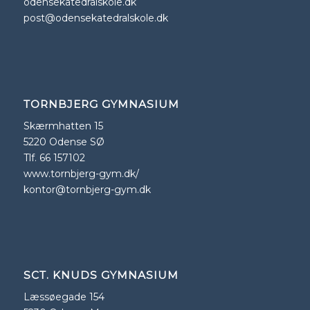
odensekatedralskole.dk
post@odensekatedralskole.dk
TORNBJERG GYMNASIUM
Skærmhatten 15
5220 Odense SØ
Tlf. 66 157102
www.tornbjerg-gym.dk/
kontor@tornbjerg-gym.dk
SCT. KNUDS GYMNASIUM
Læssøegade 154