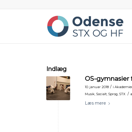
Indlæg
OS-gymnasier f
/
10. januar 2018
i
Akademie
/
Musik
,
Socialt
,
Sprog
,
STX
Læs mere