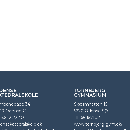
DENSE
TORNBJERG
ATEDRALSKOLE
GYMNASIUM
rnbanegade 34
Skærmhatten 15
00 Odense C
5220 Odense SØ
f. 66 12 22 40
Tlf. 66 157102
ensekatedralskole.dk
www.tornbjerg-gym.dk/