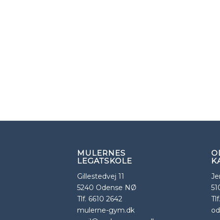
MULERNES
O
LEGATSKOLE
K
Gillestedvej 11
Je
5240 Odense NØ
51
Tlf. 6610 2642
Tl
mulerne-gym.dk
od