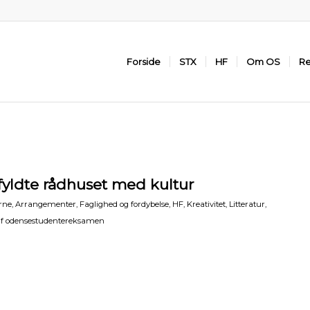
Forside
STX
HF
Om OS
Re
yldte rådhuset med kultur
rne
,
Arrangementer
,
Faglighed og fordybelse
,
HF
,
Kreativitet
,
Litteratur
,
af
odensestudentereksamen