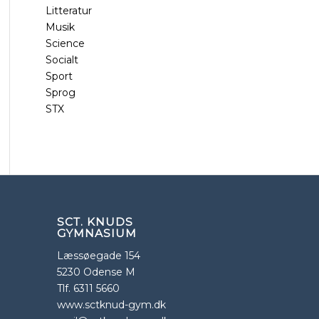
Litteratur
Musik
Science
Socialt
Sport
Sprog
STX
SCT. KNUDS
GYMNASIUM
Læssøegade 154
5230 Odense M
Tlf. 6311 5660
www.sctknud-gym.dk