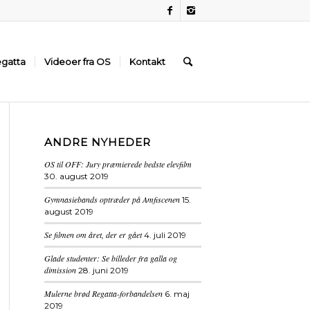
gatta
Videoer fra OS
Kontakt
ANDRE NYHEDER
OS til OFF: Jury præmierede bedste elevfilm
30. august 2019
Gymnasiebands optræder på Amfiscenen
15.
august 2019
Se filmen om året, der er gået
4. juli 2019
Glade studenter: Se billeder fra galla og
dimission
28. juni 2019
Mulerne brød Regatta-forbandelsen
6. maj
2019