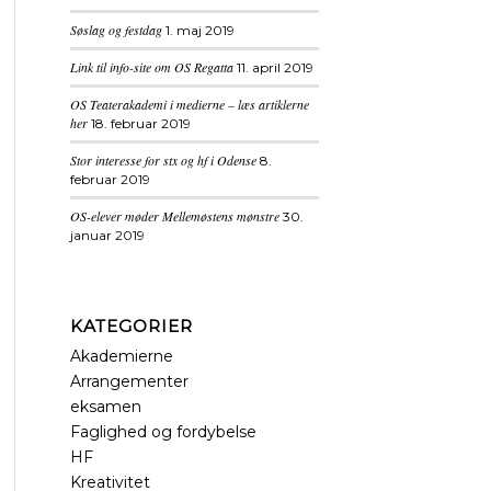
Søslag og festdag
1. maj 2019
Link til info-site om OS Regatta
11. april 2019
OS Teaterakademi i medierne – læs artiklerne
her
18. februar 2019
Stor interesse for stx og hf i Odense
8.
februar 2019
OS-elever møder Mellemøstens mønstre
30.
januar 2019
KATEGORIER
Akademierne
Arrangementer
eksamen
Faglighed og fordybelse
HF
Kreativitet