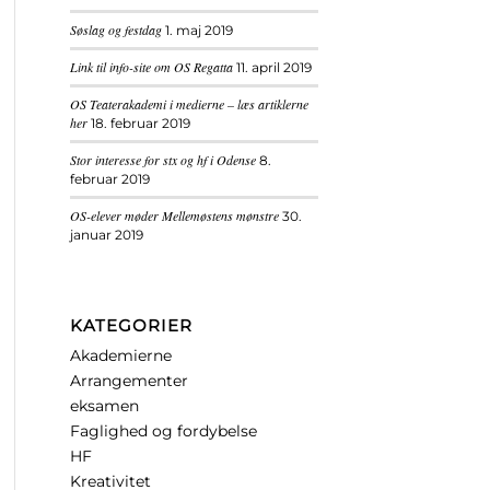
Søslag og festdag
1. maj 2019
Link til info-site om OS Regatta
11. april 2019
OS Teaterakademi i medierne – læs artiklerne
her
18. februar 2019
Stor interesse for stx og hf i Odense
8.
februar 2019
OS-elever møder Mellemøstens mønstre
30.
januar 2019
KATEGORIER
Akademierne
Arrangementer
eksamen
Faglighed og fordybelse
HF
Kreativitet