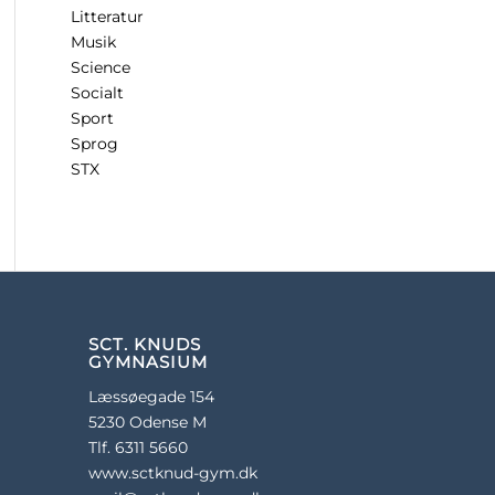
Litteratur
Musik
Science
Socialt
Sport
Sprog
STX
SCT. KNUDS
GYMNASIUM
Læssøegade 154
5230 Odense M
Tlf. 6311 5660
www.sctknud-gym.dk