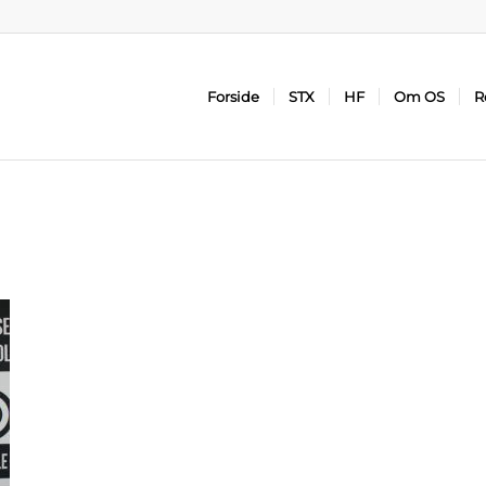
Forside
STX
HF
Om OS
R