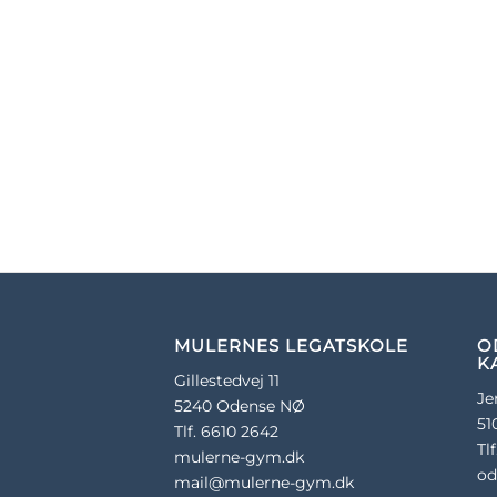
MULERNES LEGATSKOLE
O
K
Gillestedvej 11
Je
5240 Odense NØ
51
Tlf. 6610 2642
Tl
mulerne-gym.dk
od
mail@mulerne-gym.dk