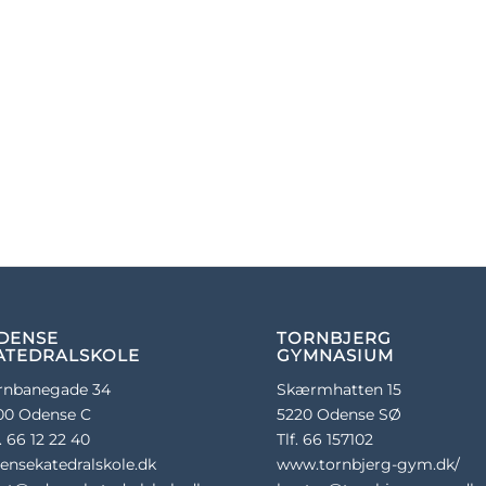
DENSE
TORNBJERG
ATEDRALSKOLE
GYMNASIUM
rnbanegade 34
Skærmhatten 15
00 Odense C
5220 Odense SØ
f. 66 12 22 40
Tlf. 66 157102
ensekatedralskole.dk
www.tornbjerg-gym.dk/