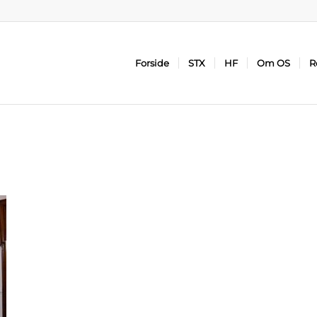
Forside
STX
HF
Om OS
R