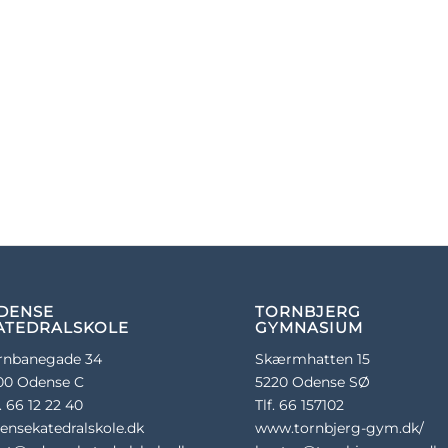
DENSE
TORNBJERG
ATEDRALSKOLE
GYMNASIUM
rnbanegade 34
Skærmhatten 15
00 Odense C
5220 Odense SØ
f. 66 12 22 40
Tlf. 66 157102
ensekatedralskole.dk
www.tornbjerg-gym.dk/