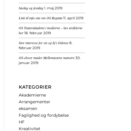
Søslag og festdag
1. maj 2019
Link til info-site om OS Regatta
11. april 2019
OS Teaterakademi i medierne – læs artiklerne
her
18. februar 2019
Stor interesse for stx og hf i Odense
8.
februar 2019
OS-elever møder Mellemøstens mønstre
30.
januar 2019
KATEGORIER
Akademierne
Arrangementer
eksamen
Faglighed og fordybelse
HF
Kreativitet