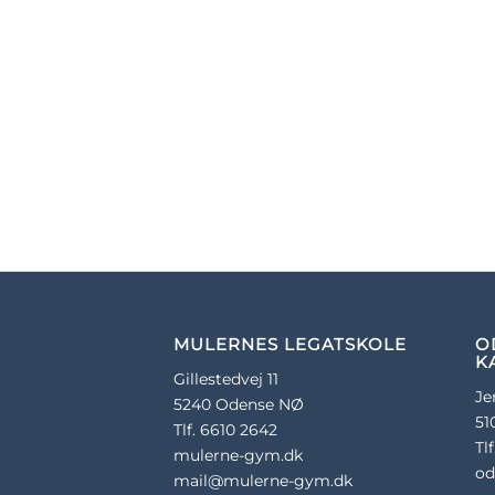
MULERNES LEGATSKOLE
O
K
Gillestedvej 11
Je
5240 Odense NØ
51
Tlf. 6610 2642
Tl
mulerne-gym.dk
od
mail@mulerne-gym.dk