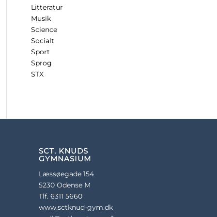
Litteratur
Musik
Science
Socialt
Sport
Sprog
STX
SCT. KNUDS
GYMNASIUM
Læssøegade 154
5230 Odense M
Tlf. 6311 5660
www.sctknud-gym.dk