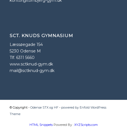
kontor@tornbjerg-gym.dk
SCT. KNUDS GYMNASIUM
Læssøegade 154
5230 Odense M
Tlf. 6311 5660
www.sctknud-gym.dk
mail@sctknud-gym.dk
© Copyright -
Odense STX og HF
-
powered by Enfold WordPress
Theme
HTML Snippets
Powered By :
XYZScripts.com