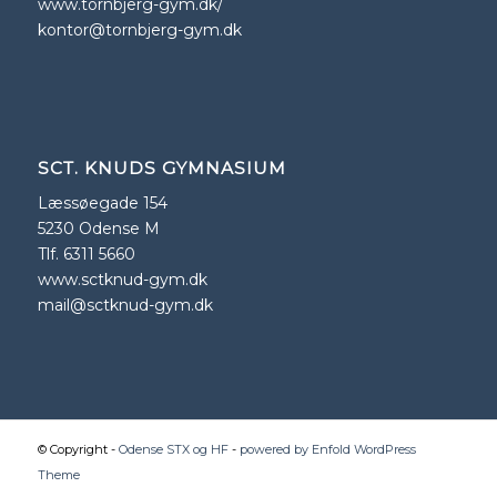
www.tornbjerg-gym.dk/
kontor@tornbjerg-gym.dk
SCT. KNUDS GYMNASIUM
Læssøegade 154
5230 Odense M
Tlf. 6311 5660
www.sctknud-gym.dk
mail@sctknud-gym.dk
© Copyright -
Odense STX og HF
-
powered by Enfold WordPress
Theme