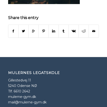
Share this entry
MULERNES LEGATSKOLE
Gillestedvej 11
5240 Odense NØ
Tlf. 6610 2642
mulerne-gym.dk
mail@mulerne-gym.dk