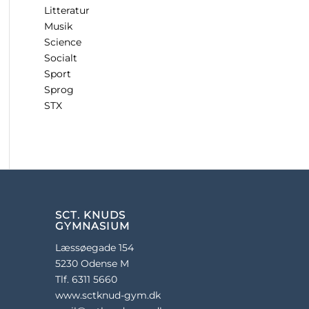
Litteratur
Musik
Science
Socialt
Sport
Sprog
STX
SCT. KNUDS
GYMNASIUM
Læssøegade 154
5230 Odense M
Tlf. 6311 5660
www.sctknud-gym.dk