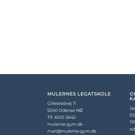
MULERNES LEGATSKOLE
O
K
Gillestedvej 11
Je
5240 Odense NØ
51
Tlf. 6610 2642
Tl
mulerne-gym.dk
od
mail@mulerne-gym.dk