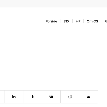
Forside
STX
HF
Om OS
R