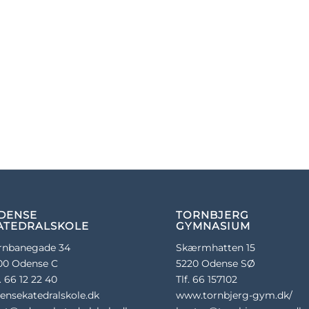
DENSE
TORNBJERG
ATEDRALSKOLE
GYMNASIUM
rnbanegade 34
Skærmhatten 15
00 Odense C
5220 Odense SØ
f. 66 12 22 40
Tlf. 66 157102
ensekatedralskole.dk
www.tornbjerg-gym.dk/