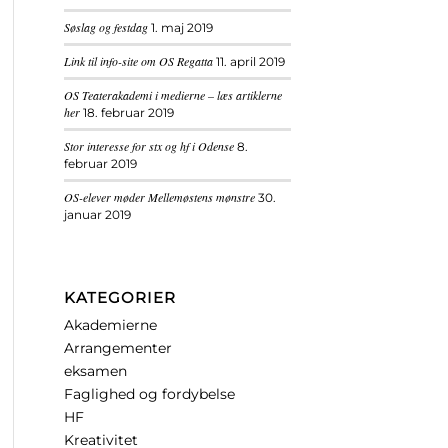
Søslag og festdag
1. maj 2019
Link til info-site om OS Regatta
11. april 2019
OS Teaterakademi i medierne – læs artiklerne
her
18. februar 2019
Stor interesse for stx og hf i Odense
8.
februar 2019
OS-elever møder Mellemøstens mønstre
30.
januar 2019
KATEGORIER
Akademierne
Arrangementer
eksamen
Faglighed og fordybelse
HF
Kreativitet