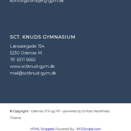
kontor@tornbjerg-gym.dk
SCT. KNUDS GYMNASIUM
Læssøegade 154
5230 Odense M
Tlf. 6311 5660
www.sctknud-gym.dk
mail@sctknud-gym.dk
© Copyright -
Odense STX og HF
-
powered by Enfold WordPress
Theme
HTML Snippets
Powered By :
XYZScripts.com