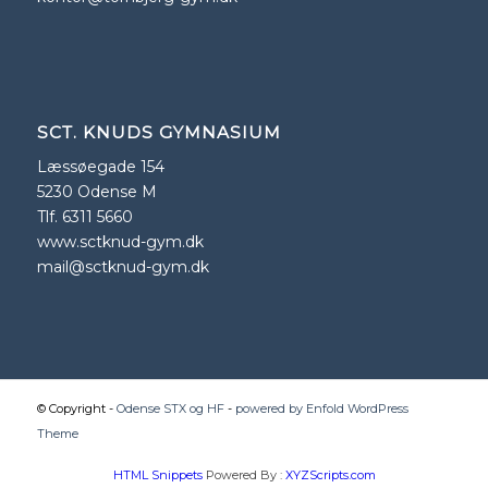
SCT. KNUDS GYMNASIUM
Læssøegade 154
5230 Odense M
Tlf. 6311 5660
www.sctknud-gym.dk
mail@sctknud-gym.dk
© Copyright -
Odense STX og HF
-
powered by Enfold WordPress
Theme
HTML Snippets
Powered By :
XYZScripts.com