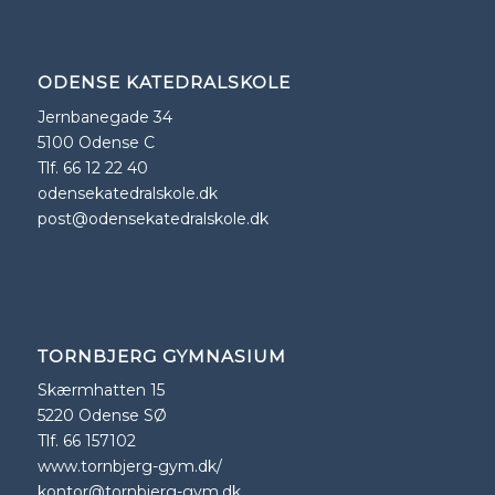
ODENSE KATEDRALSKOLE
Jernbanegade 34
5100 Odense C
Tlf. 66 12 22 40
odensekatedralskole.dk
post@odensekatedralskole.dk
TORNBJERG GYMNASIUM
Skærmhatten 15
5220 Odense SØ
Tlf. 66 157102
www.tornbjerg-gym.dk/
kontor@tornbjerg-gym.dk