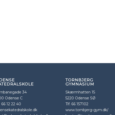
DENSE
TORNBJERG
ATEDRALSKOLE
GYMNASIUM
rnbanegade 34
Skærmhatten 15
00 Odense C
5220 Odense SØ
f. 66 12 22 40
Tlf. 66 157102
ensekatedralskole.dk
www.tornbjerg-gym.dk/