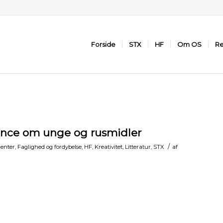
Forside
STX
HF
Om OS
Re
ence om unge og rusmidler
/
enter
,
Faglighed og fordybelse
,
HF
,
Kreativitet
,
Litteratur
,
STX
af