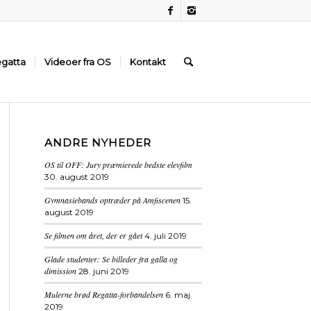
gatta
Videoer fra OS
Kontakt
ANDRE NYHEDER
OS til OFF: Jury præmierede bedste elevfilm
30. august 2019
Gymnasiebands optræder på Amfiscenen
15.
august 2019
Se filmen om året, der er gået
4. juli 2019
Glade studenter: Se billeder fra galla og
dimission
28. juni 2019
Mulerne brød Regatta-forbandelsen
6. maj
2019