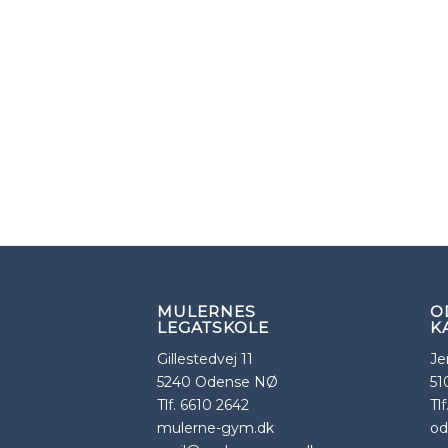
MULERNES
O
LEGATSKOLE
K
Gillestedvej 11
Je
5240 Odense NØ
51
Tlf. 6610 2642
Tl
mulerne-gym.dk
od