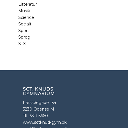
Litteratur
Musik
Science
Socialt
Sport
Sprog
STX
SCT. KNUDS
GYMNASIUM
Læssøegade 154
5230 Odense M
Tlf. 6311 5660
www.sctknud-gym.dk