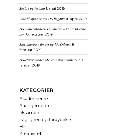
Søslag og festdag
1. maj 2019
Link til info-site om OS Regatta
11. april 2019
OS Teaterakademi i medierne – læs artiklerne
her
18. februar 2019
Stor interesse for stx og hf i Odense
8.
februar 2019
OS-elever møder Mellemøstens mønstre
30.
januar 2019
KATEGORIER
Akademierne
Arrangementer
eksamen
Faglighed og fordybelse
HF
Kreativitet