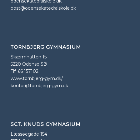
odensekatedralskole.dk
post@odensekatedralskole.dk
TORNBJERG GYMNASIUM
Skærmhatten 15
5220 Odense SØ
Tlf. 66 157102
www.tornbjerg-gym.dk/
kontor@tornbjerg-gym.dk
SCT. KNUDS GYMNASIUM
Læssøegade 154