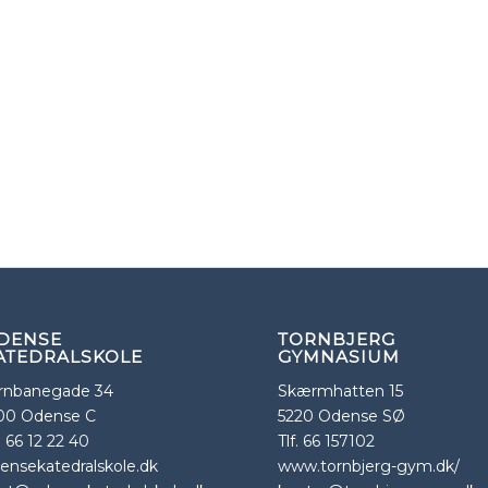
DENSE
TORNBJERG
ATEDRALSKOLE
GYMNASIUM
rnbanegade 34
Skærmhatten 15
00 Odense C
5220 Odense SØ
f. 66 12 22 40
Tlf. 66 157102
ensekatedralskole.dk
www.tornbjerg-gym.dk/