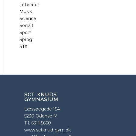
Litteratur
Musik
Science
Socialt
Sport
Sprog
STX
SCT. KNUDS
GYMNASIUM
Læssøegade 154
5230 Odense M
Tlf. 6311 5660
www.sctknud-gym.dk