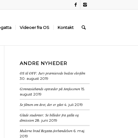
gatta
Videoer fra OS
Kontakt
ANDRE NYHEDER
OS til OFF: Jury præmierede bedste elevfilm
30. august 2019
Gymnasiebands optræder på Amfiscenen
15.
august 2019
Se filmen om året, der er gået
4. juli 2019
Glade studenter: Se billeder fra galla og
dimission
28. juni 2019
Mulerne brød Regatta-forbandelsen
6. maj
2019