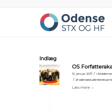
Indlæg
OS Forfatteraka
/
12. januar 2017
i
Akademie
/
af
odensestudentereksam
Læs mere