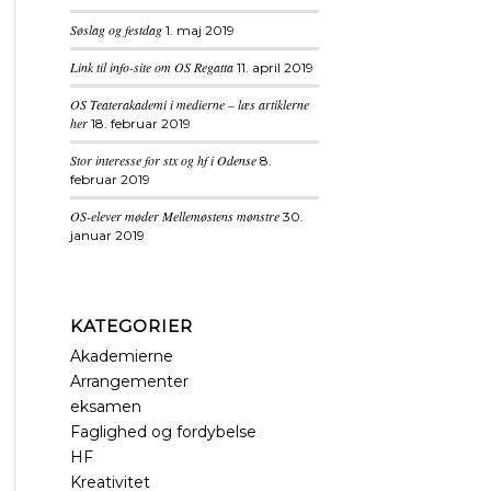
Søslag og festdag
1. maj 2019
Link til info-site om OS Regatta
11. april 2019
OS Teaterakademi i medierne – læs artiklerne
her
18. februar 2019
Stor interesse for stx og hf i Odense
8.
februar 2019
OS-elever møder Mellemøstens mønstre
30.
januar 2019
KATEGORIER
Akademierne
Arrangementer
eksamen
Faglighed og fordybelse
HF
Kreativitet