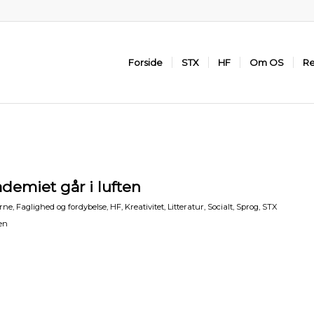
Forside
STX
HF
Om OS
Re
demiet går i luften
rne
,
Faglighed og fordybelse
,
HF
,
Kreativitet
,
Litteratur
,
Socialt
,
Sprog
,
STX
en