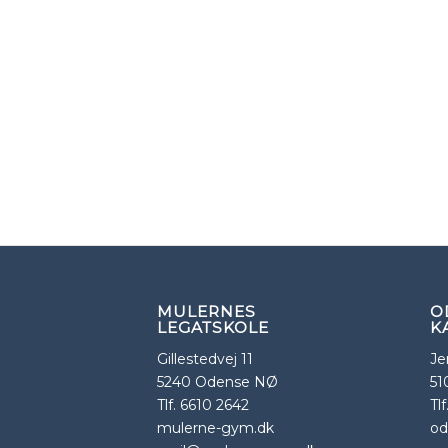
MULERNES
O
LEGATSKOLE
K
Gillestedvej 11
Je
5240 Odense NØ
51
Tlf. 6610 2642
Tl
mulerne-gym.dk
od