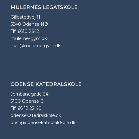
MULERNES LEGATSKOLE
Gillestedvej 11
5240 Odense NØ
Tlf. 6610 2642
mulerne-gym.dk
mail@mulerne-gym.dk
ODENSE KATEDRALSKOLE
Jernbanegade 34
5100 Odense C
Tlf. 66 12 22 40
odensekatedralskole.dk
post@odensekatedralskole.dk