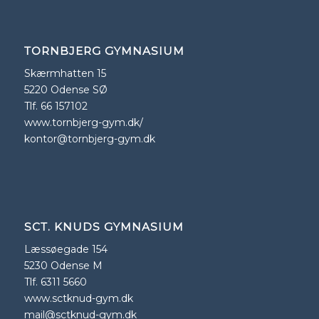
TORNBJERG GYMNASIUM
Skærmhatten 15
5220 Odense SØ
Tlf. 66 157102
www.tornbjerg-gym.dk/
kontor@tornbjerg-gym.dk
SCT. KNUDS GYMNASIUM
Læssøegade 154
5230 Odense M
Tlf. 6311 5660
www.sctknud-gym.dk
mail@sctknud-gym.dk