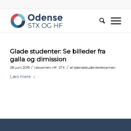
Glade studenter: Se billeder fra
galla og dimission
/
/
28. juni 2019
i
eksamen
,
HF
,
STX
af
odensestudentereksamen
Læs mere