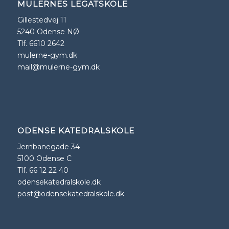
MULERNES LEGATSKOLE
Gillestedvej 11
5240 Odense NØ
Tlf. 6610 2642
mulerne-gym.dk
mail@mulerne-gym.dk
ODENSE KATEDRALSKOLE
Jernbanegade 34
5100 Odense C
Tlf. 66 12 22 40
odensekatedralskole.dk
post@odensekatedralskole.dk