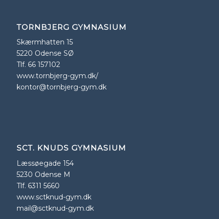
TORNBJERG GYMNASIUM
Skærmhatten 15
5220 Odense SØ
Tlf. 66 157102
www.tornbjerg-gym.dk/
kontor@tornbjerg-gym.dk
SCT. KNUDS GYMNASIUM
Læssøegade 154
5230 Odense M
Tlf. 6311 5660
www.sctknud-gym.dk
mail@sctknud-gym.dk