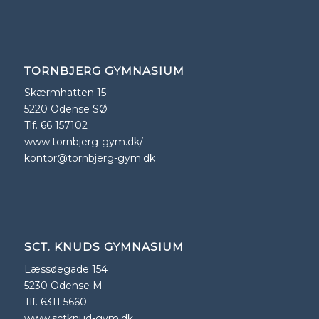
TORNBJERG GYMNASIUM
Skærmhatten 15
5220 Odense SØ
Tlf. 66 157102
www.tornbjerg-gym.dk/
kontor@tornbjerg-gym.dk
SCT. KNUDS GYMNASIUM
Læssøegade 154
5230 Odense M
Tlf. 6311 5660
www.sctknud-gym.dk