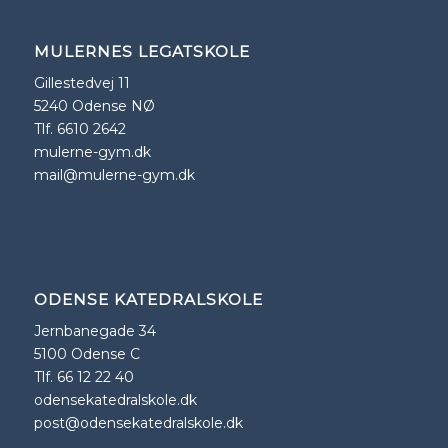
MULERNES LEGATSKOLE
Gillestedvej 11
5240 Odense NØ
Tlf. 6610 2642
mulerne-gym.dk
mail@mulerne-gym.dk
ODENSE KATEDRALSKOLE
Jernbanegade 34
5100 Odense C
Tlf. 66 12 22 40
odensekatedralskole.dk
post@odensekatedralskole.dk