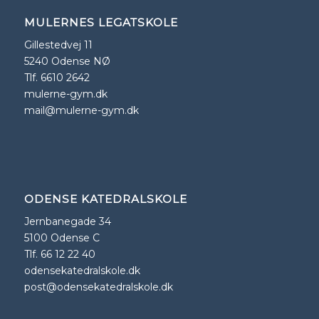
MULERNES LEGATSKOLE
Gillestedvej 11
5240 Odense NØ
Tlf. 6610 2642
mulerne-gym.dk
mail@mulerne-gym.dk
ODENSE KATEDRALSKOLE
Jernbanegade 34
5100 Odense C
Tlf. 66 12 22 40
odensekatedralskole.dk
post@odensekatedralskole.dk