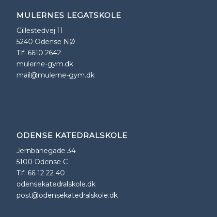
MULERNES LEGATSKOLE
Gillestedvej 11
5240 Odense NØ
Tlf. 6610 2642
mulerne-gym.dk
mail@mulerne-gym.dk
ODENSE KATEDRALSKOLE
Jernbanegade 34
5100 Odense C
Tlf. 66 12 22 40
odensekatedralskole.dk
post@odensekatedralskole.dk