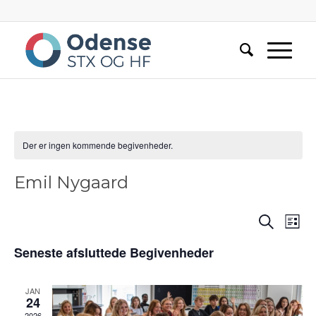
Der er ingen kommende begivenheder.
Emil Nygaard
Begiv
Be
Søg
Liste
Vi
efter
Searc
begivenh
Nav
Seneste afsluttede Begivenheder
and
Views
JAN
24
Navig
2026