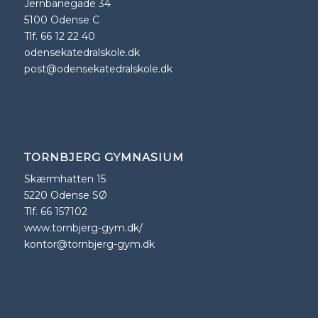
Jernbanegade 34
5100 Odense C
Tlf. 66 12 22 40
odensekatedralskole.dk
post@odensekatedralskole.dk
TORNBJERG GYMNASIUM
Skærmhatten 15
5220 Odense SØ
Tlf. 66 157102
www.tornbjerg-gym.dk/
kontor@tornbjerg-gym.dk