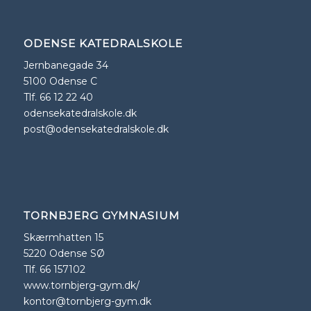
ODENSE KATEDRALSKOLE
Jernbanegade 34
5100 Odense C
Tlf. 66 12 22 40
odensekatedralskole.dk
post@odensekatedralskole.dk
TORNBJERG GYMNASIUM
Skærmhatten 15
5220 Odense SØ
Tlf. 66 157102
www.tornbjerg-gym.dk/
kontor@tornbjerg-gym.dk