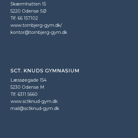
Skærmhatten 15
5220 Odense SØ
Tlf. 66 157102
www.tornbjerg-gym.dk/
kontor@tornbjerg-gym.dk
SCT. KNUDS GYMNASIUM
Læssøegade 154
5230 Odense M
Tlf. 6311 5660
www.sctknud-gym.dk
mail@sctknud-gym.dk