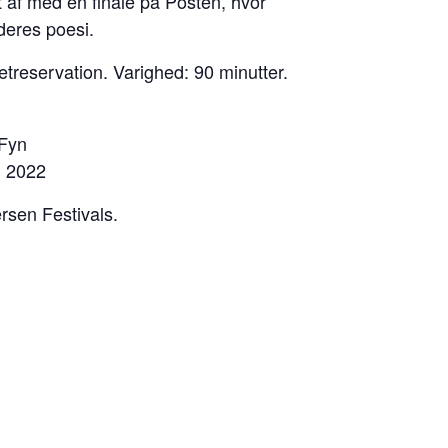
t af med en finale på Posten, hvor
deres poesi.
etreservation. Varighed: 90 minutter.
 Fyn
m 2022
rsen Festivals.