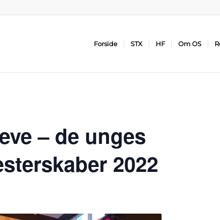
Forside
STX
HF
Om OS
R
 leve – de unges
esterskaber 2022