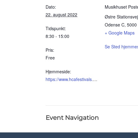
Dato:
Musikhuset Post
22. august 2022
Østre Stationsve
Odense C
,
5000
Tidspunkt:
+ Google Maps
8:30 - 15:00
Se Sted hjemme
Pris:
Free
Hjemmeside:
https://www.hcafestivals.dk/skoler-institutioner/skoleprogram/at-skrive-er-at-leve-de-unges-poetry-slam-mesters-48091
Event Navigation