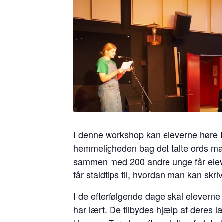
I denne workshop kan eleverne høre Po
hemmeligheden bag det talte ords m
sammen med 200 andre unge får elev
får staldtips til, hvordan man kan skri
I de efterfølgende dage skal elevern
har lært. De tilbydes hjælp af deres l